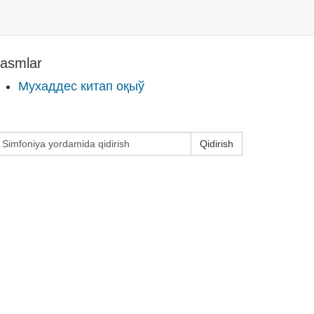
asmlar
Мухаддес китап оқыў
Qidirish