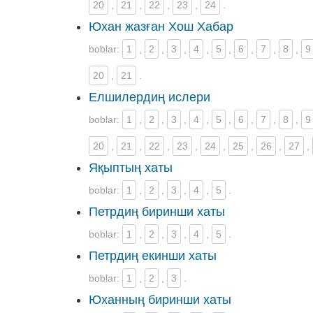
20
,
21
,
22
,
23
,
24
.
Юхан жазған Хош Хабар
boblar:
1
,
2
,
3
,
4
,
5
,
6
,
7
,
8
,
9
20
,
21
.
Елшилердиң ислери
boblar:
1
,
2
,
3
,
4
,
5
,
6
,
7
,
8
,
9
20
,
21
,
22
,
23
,
24
,
25
,
26
,
27
,
Яқыптың хаты
boblar:
1
,
2
,
3
,
4
,
5
.
Петрдиң биринши хаты
boblar:
1
,
2
,
3
,
4
,
5
.
Петрдиң екинши хаты
boblar:
1
,
2
,
3
.
Юханның биринши хаты