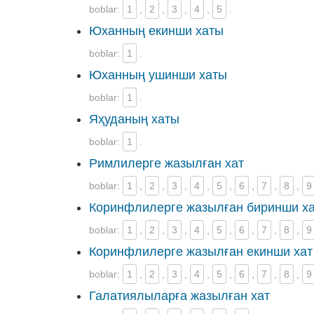
boblar:
1
,
2
,
3
,
4
,
5
.
Юханның екинши хаты
boblar:
1
.
Юханның ушинши хаты
boblar:
1
.
Яҳуданың хаты
boblar:
1
.
Римлилерге жазылған хат
boblar:
1
,
2
,
3
,
4
,
5
,
6
,
7
,
8
,
9
Коринфлилерге жазылған биринши х
boblar:
1
,
2
,
3
,
4
,
5
,
6
,
7
,
8
,
9
Коринфлилерге жазылған екинши хат
boblar:
1
,
2
,
3
,
4
,
5
,
6
,
7
,
8
,
9
Галатиялыларға жазылған хат