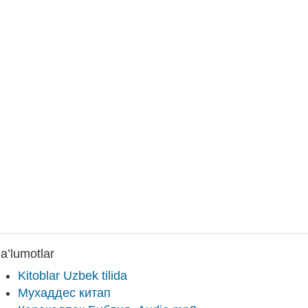
a’lumotlar
Kitoblar Uzbek tilida
Мухаддес китап