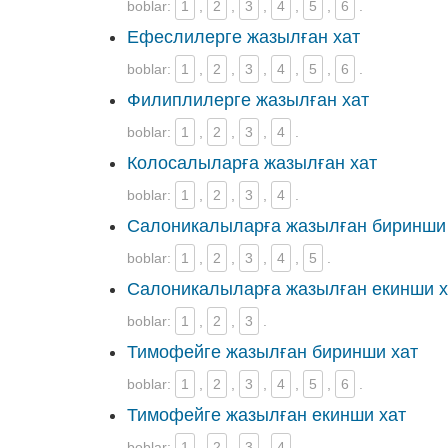
boblar:
1
,
2
,
3
,
4
,
5
,
6
.
Ефеслилерге жазылған хат
boblar:
1
,
2
,
3
,
4
,
5
,
6
.
Филиплилерге жазылған хат
boblar:
1
,
2
,
3
,
4
.
Колосалыларға жазылған хат
boblar:
1
,
2
,
3
,
4
.
Салоникалыларға жазылған биринши
boblar:
1
,
2
,
3
,
4
,
5
.
Салоникалыларға жазылған екинши х
boblar:
1
,
2
,
3
.
Тимофейге жазылған биринши хат
boblar:
1
,
2
,
3
,
4
,
5
,
6
.
Тимофейге жазылған екинши хат
boblar:
1
,
2
,
3
,
4
.