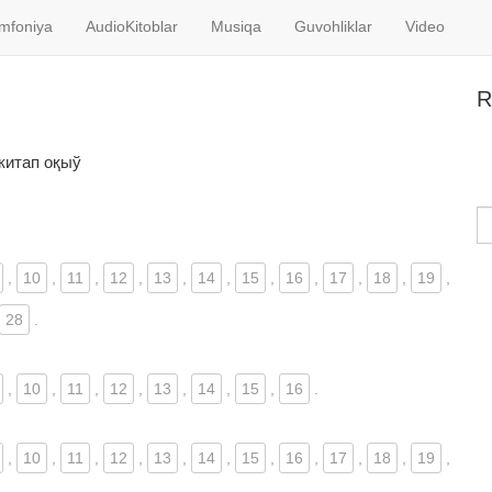
imfoniya
AudioKitoblar
Musiqa
Guvohliklar
Video
R
китап оқыў
,
10
,
11
,
12
,
13
,
14
,
15
,
16
,
17
,
18
,
19
,
28
.
,
10
,
11
,
12
,
13
,
14
,
15
,
16
.
,
10
,
11
,
12
,
13
,
14
,
15
,
16
,
17
,
18
,
19
,