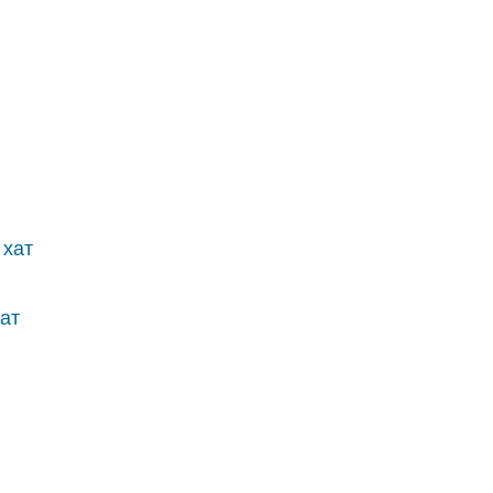
 хат
ат