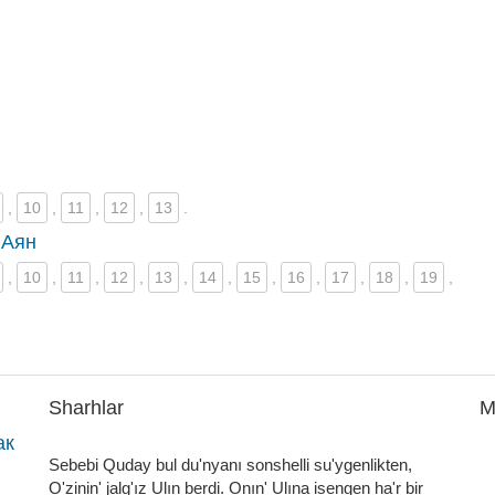
,
10
,
11
,
12
,
13
.
 Аян
,
10
,
11
,
12
,
13
,
14
,
15
,
16
,
17
,
18
,
19
,
Sharhlar
M
ак
Sebebi Quday bul du'nyanı sonshelli su'ygenlikten,
O'zinin' jalg'ız Ulın berdi. Onın' Ulına isengen ha'r bir