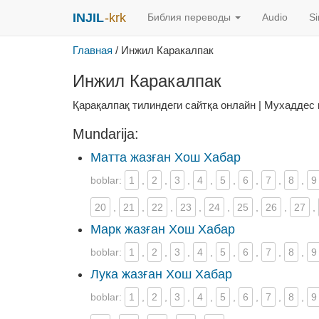
INJIL
-krk
Библия переводы
Audio
S
Главная
/
Инжил Каракалпак
Инжил Каракалпак
Қарақалпақ тилиндеги сайтқа онлайн | Мухаддес 
Mundarija:
Матта жазған Хош Хабар
boblar:
1
,
2
,
3
,
4
,
5
,
6
,
7
,
8
,
9
20
,
21
,
22
,
23
,
24
,
25
,
26
,
27
,
Марк жазған Хош Хабар
boblar:
1
,
2
,
3
,
4
,
5
,
6
,
7
,
8
,
9
Лука жазған Хош Хабар
boblar:
1
,
2
,
3
,
4
,
5
,
6
,
7
,
8
,
9