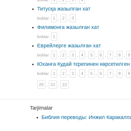
Титусқа жазылған хат
boblar:
1
,
2
,
3
.
Филимонға жазылған хат
boblar:
1
.
Еврейлерге жазылған хат
boblar:
1
,
2
,
3
,
4
,
5
,
6
,
7
,
8
,
9
Юханға Кудай тєрепинен кѳрсетилген
boblar:
1
,
2
,
3
,
4
,
5
,
6
,
7
,
8
,
9
20
,
21
,
22
.
Tarjimalar
Библия переводы: Инжил Каракалп