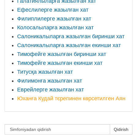
Галатиялыларға жазылған хат
Ефеслилерге жазылған хат
Филиплилерге жазылған хат
Колосалыларға жазылған хат
Салоникалыларға жазылған биринши хат
Салоникалыларға жазылған екинши хат
Тимофейге жазылған биринши хат
Тимофейге жазылған екинши хат
Титусқа жазылған хат
Филимонға жазылған хат
Еврейлерге жазылған хат
Юханға Кудай тєрепинен кѳрсетилген Аян
Qidirish