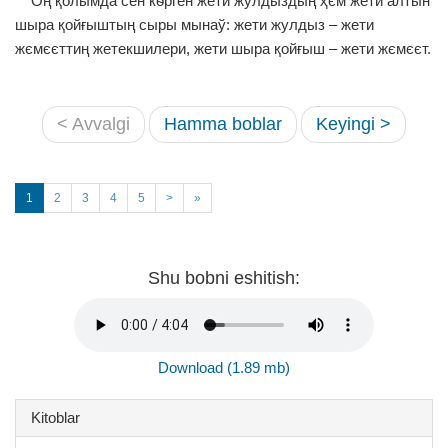
Оң қолымда сен кѳрген жети жулдыздың ҳєм жети алтын
шыра қойғыштың сыры мынаў: жети жулдыз – жети
жємєєттиң жетекшилери, жети шыра қойғыш – жети жємєєт.
< Avvalgi
Hamma boblar
Keyingi >
1
2
3
4
5
>
»
Shu bobni eshitish:
Download (1.89 mb)
Kitoblar