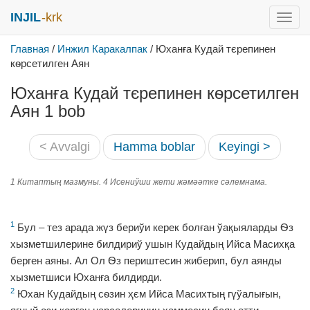
INJIL
-krk
раск
меню
Главная
/
Инжил Каракалпак
/
Юханға Кудай тєрепинен
кѳрсетилген Аян
Юханға Кудай тєрепинен кѳрсетилген
Аян 1 bob
< Avvalgi
Hamma boblar
Keyingi >
1 Китаптың мазмуны. 4 Исениўши жети жәмәәтке сәлемнама.
1
Бул – тез арада жүз бериўи керек болған ўақыяларды Ѳз
хызметшилерине билдириў ушын Кудайдың Ийса Масихқа
берген аяны. Ал Ол Ѳз периштесин жиберип, бул аянды
хызметшиси Юханға билдирди.
2
Юхан Кудайдың сѳзин ҳєм Ийса Масихтың гүўалығын,