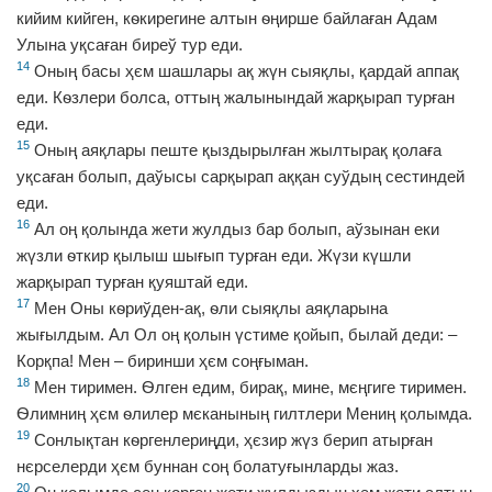
кийим кийген, кѳкирегине алтын ѳңирше байлаған Адам
Улына уқсаған биреў тур еди.
14
Оның басы ҳєм шашлары ақ жүн сыяқлы, қардай аппақ
еди. Кѳзлери болса, оттың жалынындай жарқырап турған
еди.
15
Оның аяқлары пеште қыздырылған жылтырақ қолаға
уқсаған болып, даўысы сарқырап аққан суўдың сестиндей
еди.
16
Ал оң қолында жети жулдыз бар болып, аўзынан еки
жүзли ѳткир қылыш шығып турған еди. Жүзи күшли
жарқырап турған қуяштай еди.
17
Мен Оны кѳриўден-ақ, ѳли сыяқлы аяқларына
жығылдым. Ал Ол оң қолын үстиме қойып, былай деди: –
Корқпа! Мен – биринши ҳєм соңғыман.
18
Мен тиримен. Ѳлген едим, бирақ, мине, мєңгиге тиримен.
Ѳлимниң ҳєм ѳлилер мєканының гилтлери Мениң қолымда.
19
Сонлықтан кѳргенлериңди, ҳєзир жүз берип атырған
нєрселерди ҳєм буннан соң болатуғынларды жаз.
20