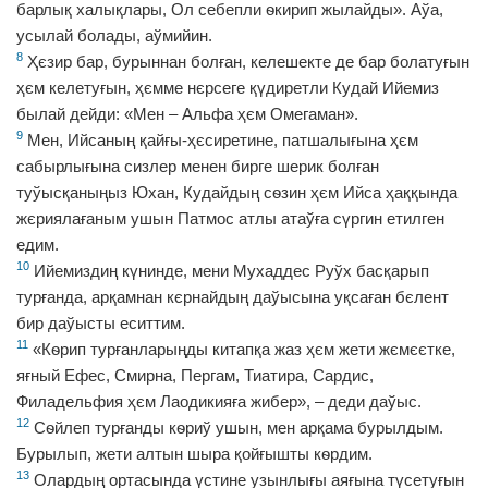
барлық халықлары, Ол себепли ѳкирип жылайды». Аўа,
усылай болады, аўмийин.
8
Ҳєзир бар, бурыннан болған, келешекте де бар болатуғын
ҳєм келетуғын, ҳємме нєрсеге қүдиретли Кудай Ийемиз
былай дейди: «Мен – Альфа ҳєм Омегаман».
9
Мен, Ийсаның қайғы-ҳєсиретине, патшалығына ҳєм
сабырлығына сизлер менен бирге шерик болған
туўысқаныңыз Юхан, Кудайдың сѳзин ҳєм Ийса ҳаққында
жєриялағаным ушын Патмос атлы атаўға сүргин етилген
едим.
10
Ийемиздиң күнинде, мени Мухаддес Руўх басқарып
турғанда, арқамнан кєрнайдың даўысына уқсаған бєлент
бир даўысты еситтим.
11
«Кѳрип турғанларыңды китапқа жаз ҳєм жети жємєєтке,
яғный Ефес, Смирна, Пергам, Тиатира, Сардис,
Филадельфия ҳєм Лаодикияға жибер», – деди даўыс.
12
Сѳйлеп турғанды кѳриў ушын, мен арқама бурылдым.
Бурылып, жети алтын шыра қойғышты кѳрдим.
13
Олардың ортасында үстине узынлығы аяғына түсетуғын