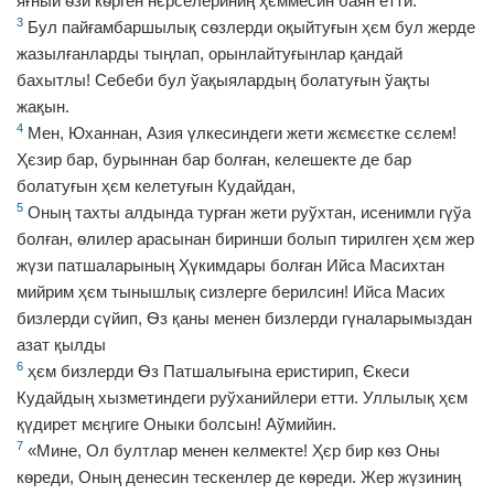
яғный ѳзи кѳрген нєрселериниң ҳєммесин баян етти.
3
Бул пайғамбаршылық сѳзлерди оқыйтуғын ҳєм бул жерде
жазылғанларды тыңлап, орынлайтуғынлар қандай
бахытлы! Себеби бул ўақыялардың болатуғын ўақты
жақын.
4
Мен, Юханнан, Азия үлкесиндеги жети жємєєтке сєлем!
Ҳєзир бар, бурыннан бар болған, келешекте де бар
болатуғын ҳєм келетуғын Кудайдан,
5
Оның тахты алдында турған жети руўхтан, исенимли гүўа
болған, ѳлилер арасынан биринши болып тирилген ҳєм жер
жүзи патшаларының Ҳүкимдары болған Ийса Масихтан
мийрим ҳєм тынышлық сизлерге берилсин! Ийса Масих
бизлерди сүйип, Ѳз қаны менен бизлерди гүналарымыздан
азат қылды
6
ҳєм бизлерди Ѳз Патшалығына еристирип, Єкеси
Кудайдың хызметиндеги руўханийлери етти. Уллылық ҳєм
қүдирет мєңгиге Оныки болсын! Аўмийин.
7
«Мине, Ол бултлар менен келмекте! Ҳєр бир кѳз Оны
кѳреди, Оның денесин тескенлер де кѳреди. Жер жүзиниң