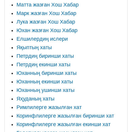
Матта жазған Хош Хабар
Марк жазған Хош Хабар
Лука жазған Хош Хабар
Юхан жазған Хош Хабар
Елшилердиң ислери
Яқыптың хаты
Петрдиң биринши хаты
Петрдиң екинши хаты
Юханның биринши хаты
Юханның екинши хаты
Юханның ушинши хаты
Яҳуданың хаты
Римлилерге жазылған хат
Коринфлилерге жазылған биринши хат
Коринфлилерге жазылған екинши хат