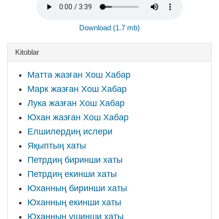
Download (1.7 mb)
Kitoblar
Матта жазған Хош Хабар
Марк жазған Хош Хабар
Лука жазған Хош Хабар
Юхан жазған Хош Хабар
Елшилердиң ислери
Яқыптың хаты
Петрдиң биринши хаты
Петрдиң екинши хаты
Юханның биринши хаты
Юханның екинши хаты
Юханның ушинши хаты