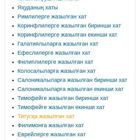
Яҳуданың хаты
Римлилерге жазылған хат
Коринфлилерге жазылған биринши хат
Коринфлилерге жазылған екинши хат
Галатиялыларға жазылған хат
Ефеслилерге жазылған хат
Филиплилерге жазылған хат
Колосалыларға жазылған хат
Салоникалыларға жазылған биринши хат
Салоникалыларға жазылған екинши хат
Тимофейге жазылған биринши хат
Тимофейге жазылған екинши хат
Титусқа жазылған хат
Филимонға жазылған хат
Еврейлерге жазылған хат