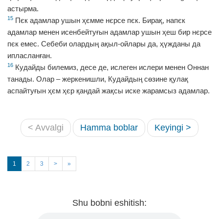
астырма.
15
Пєк адамлар ушын ҳємме нєрсе пєк. Бирақ, напєк
адамлар менен исенбейтуғын адамлар ушын ҳеш бир нєрсе
пєк емес. Себеби олардың ақыл-ойлары да, ҳүжданы да
ипласланған.
16
Кудайды билемиз, десе де, ислеген ислери менен Оннан
танады. Олар – жеркенишли, Кудайдың сѳзине қулақ
аспайтуғын ҳєм ҳєр қандай жақсы иске жарамсыз адамлар.
< Avvalgi
Hamma boblar
Keyingi >
1
2
3
>
»
Shu bobni eshitish: