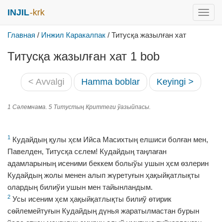
INJIL
-krk
раск
меню
Главная
/
Инжил Каракалпак
/
Титусқа жазылған хат
Титусқа жазылған хат 1 bob
< Avvalgi
Hamma boblar
Keyingi >
1 Сәлемнама. 5 Титустың Криттеги ўазыйпасы.
1
Кудайдың қулы ҳєм Ийса Масихтың елшиси болған мен,
Павелден, Титусқа сєлем! Кудайдың таңлаған
адамларының исеними беккем болыўы ушын ҳєм ѳзлерин
Кудайдың жолы менен алып жүретуғын ҳақыйқатлықты
олардың билиўи ушын мен тайынландым.
2
Усы исеним ҳєм ҳақыйқатлықты билиў ѳтирик
сѳйлемейтуғын Кудайдың дүнья жаратылмастан бурын