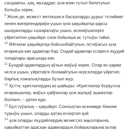
салдамлы, ҳақ, мухаддес ҳєм ѳзин тутып билетуғын
болыўы керек.
9
Жєне де, жємєєт жетекшиси басқаларды дурыс тєлиймат
пенен жигерлендириўи ушын ҳєм ҳақыйқатқа қарсы
шыққанларды єшкаралаўы ушын, исениўшилерге
үйретилген ҳақыйқат сѳзи бойынша ис тутыўы тийис.
10
Ѳйткени ҳақыйқатқа бойсынбайтуғын, пєтиўасыз ҳєм
ѳтирикши кѳп адамлар бар. Ондай адамлар єсиресе яҳудий
топарлары арасында кѳп.
11
Бундай адамлардың аўзын жаўыў керек. Олар ѳз ҳарам
нєпси ушын, үйретиўге болмайтуғын нєрселерди үйретип,
барлық хожалықларды бузып жүр.
12
Ҳєтте, критлилердиң ѳз шайыры: «Критлилер бєрқулла
ѳтирикшилер, жаўыз ҳайўанлар ҳєм жалқаў ашкѳзлер
болған», – деген еди.
13
Бул гүўалық – ҳақыйқат. Сонлықтан исенимде беккем
турыўы ушын, оларды қатаң ескертип қой
14
ҳєм оларды яҳудийлердиң мєниссиз аңызларына,
ҳақыйқаттан адасқан адамлардың буйрықларына қулақ