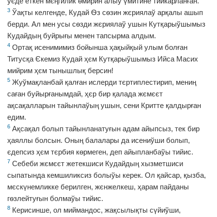
ўєде еткен мєңгилик ѳмирин алыў үмитине тийкарланған.
3
Ўақты келгенде, Кудай Ѳз сѳзин жєриялаў арқалы ашып
берди. Ал мен усы сѳзди жєриялаў ушын Кутқарыўшымыз
Кудайдың буйрығы менен тапсырма алдым.
4
Ортақ исенимимиз бойынша ҳақыйқый улым болған
Титусқа Єкемиз Кудай ҳєм Кутқарыўшымыз Ийса Масих
мийрим ҳєм тынышлық берсин!
5
Жуўмақланбай қалған ислерди тєртиплестирип, мениң
саған буйырғанымдай, ҳєр бир қалада жємєєт
ақсақалларын тайынлаўың ушын, сени Критте қалдырған
едим.
6
Ақсақал болып тайынланатуғын адам айыпсыз, тек бир
ҳаяллы болсын. Оның балалары да исениўши болып,
єдепсиз ҳєм тєрбия кѳрмеген, деп айыпланбаўы тийис.
7
Себеби жємєєт жетекшиси Кудайдың хызметшиси
сыпатында кемшиликсиз болыўы керек. Ол қайсар, қызба,
мєскүнемликке берилген, жєнжелкеш, ҳарам пайданы
гѳзлейтуғын болмаўы тийис.
8
Керисинше, ол миймандос, жақсылықты сүйиўши,