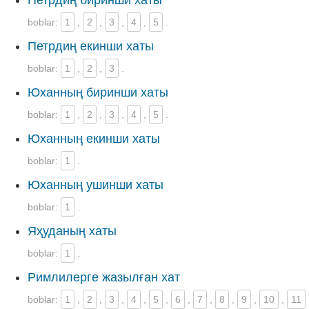
Петрдиң биринши хаты
boblar:
1
,
2
,
3
,
4
,
5
.
Петрдиң екинши хаты
boblar:
1
,
2
,
3
.
Юханның биринши хаты
boblar:
1
,
2
,
3
,
4
,
5
.
Юханның екинши хаты
boblar:
1
.
Юханның ушинши хаты
boblar:
1
.
Яҳуданың хаты
boblar:
1
.
Римлилерге жазылған хат
boblar:
1
,
2
,
3
,
4
,
5
,
6
,
7
,
8
,
9
,
10
,
11