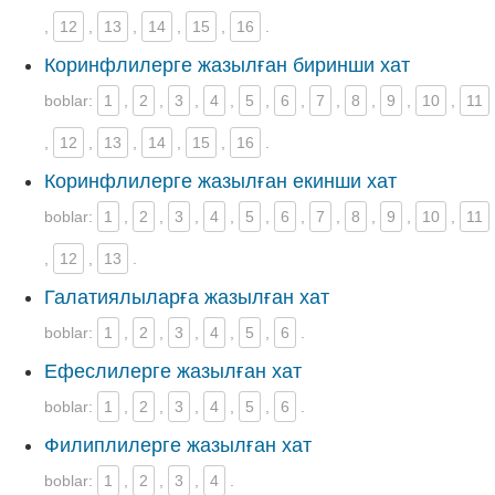
,
12
,
13
,
14
,
15
,
16
.
Коринфлилерге жазылған биринши хат
boblar:
1
,
2
,
3
,
4
,
5
,
6
,
7
,
8
,
9
,
10
,
11
,
12
,
13
,
14
,
15
,
16
.
Коринфлилерге жазылған екинши хат
boblar:
1
,
2
,
3
,
4
,
5
,
6
,
7
,
8
,
9
,
10
,
11
,
12
,
13
.
Галатиялыларға жазылған хат
boblar:
1
,
2
,
3
,
4
,
5
,
6
.
Ефеслилерге жазылған хат
boblar:
1
,
2
,
3
,
4
,
5
,
6
.
Филиплилерге жазылған хат
boblar:
1
,
2
,
3
,
4
.