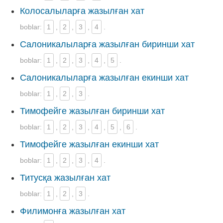
Колосалыларға жазылған хат
boblar:
1
,
2
,
3
,
4
.
Салоникалыларға жазылған биринши хат
boblar:
1
,
2
,
3
,
4
,
5
.
Салоникалыларға жазылған екинши хат
boblar:
1
,
2
,
3
.
Тимофейге жазылған биринши хат
boblar:
1
,
2
,
3
,
4
,
5
,
6
.
Тимофейге жазылған екинши хат
boblar:
1
,
2
,
3
,
4
.
Титусқа жазылған хат
boblar:
1
,
2
,
3
.
Филимонға жазылған хат