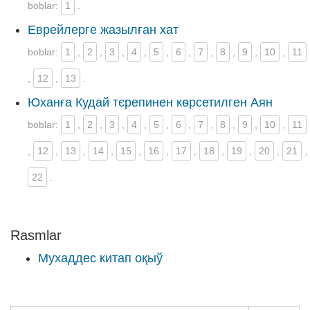
boblar:
1
.
Еврейлерге жазылған хат
boblar:
1
,
2
,
3
,
4
,
5
,
6
,
7
,
8
,
9
,
10
,
11
,
12
,
13
.
Юханға Кудай тєрепинен кѳрсетилген Аян
boblar:
1
,
2
,
3
,
4
,
5
,
6
,
7
,
8
,
9
,
10
,
11
,
12
,
13
,
14
,
15
,
16
,
17
,
18
,
19
,
20
,
21
,
22
.
Rasmlar
Мухаддес китап оқыў