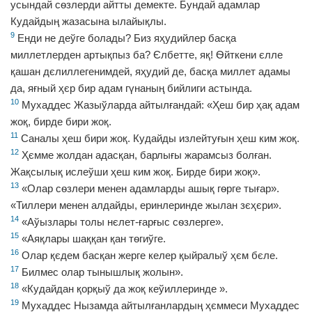
усындай сѳзлерди айтты демекте. Бундай адамлар
Кудайдың жазасына ылайықлы.
9
Енди не деўге болады? Биз яҳудийлер басқа
миллетлерден артықпыз ба? Єлбетте, яқ! Ѳйткени єлле
қашан дєлиллегенимдей, яҳудий де, басқа миллет адамы
да, яғный ҳєр бир адам гүнаның бийлиги астында.
10
Мухаддес Жазыўларда айтылғандай: «Ҳеш бир ҳақ адам
жоқ, бирде бири жоқ.
11
Саналы ҳеш бири жоқ. Кудайды излейтуғын ҳеш ким жоқ.
12
Ҳємме жолдан адасқан, барлығы жарамсыз болған.
Жақсылық ислеўши ҳеш ким жоқ. Бирде бири жоқ».
13
«Олар сѳзлери менен адамларды ашық гѳрге тығар».
«Тиллери менен алдайды, еринлеринде жылан зєҳєри».
14
«Аўызлары толы нєлет-ғарғыс сѳзлерге».
15
«Аяқлары шаққан қан тѳгиўге.
16
Олар қєдем басқан жерге келер қыйралыў ҳєм бєле.
17
Билмес олар тынышлық жолын».
18
«Кудайдан қорқыў да жоқ кеўиллеринде ».
19
Мухаддес Нызамда айтылғанлардың ҳєммеси Мухаддес