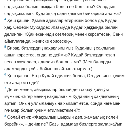
садықсыз болып шыққан болса не болыпты? Олардың
садықсызлығы Кудайдың садықлығын бийкарлай ала ма?
4
Ҳеш қашан! Ҳємме адамлар ѳтирикши болса да, Кудай
ҳақ. Себеби Мухаддес Жазыўда Кудай ҳаққында былай
делинген: «Ҳақ екениңди сѳзлериң менен кѳрсетесең, Сени
айыплағанда, жеңиске ерисесең».
5
Бирақ, бизлердиң наҳақлығымыз Кудайдың ҳақлығын
ашып кѳрсетсе, онда не деймиз? Кудай бизлерди ғєзеп
пенен жазаласа, єдилсиз болғаны ма? (Мен буларды
адамлардың ойы бойынша айтып атырман.)
6
Ҳеш қашан! Егер Кудай єдилсиз болса, Ол дүньяны ҳүким
ете алар ма еди?
7
Деген менен, айырымлар былай деп сораў қойыўы
мүмкин: «Егер мениң наҳақлығым Кудайдың ҳақлығының
артып, Оның уллыланыўына хызмет етсе, сонда неге мен
гүнакар болып ҳүким етилмектемен?»
8
Солай етип: «Жақсылық шықсын деп, жаманлық ислей
берейик», – дейик пе? Базы адамлар бизлерге жала жаўып,