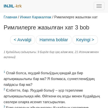
INJIL
-krk
раск
меню
Главная
/
Инжил Каракалпак
/
Римлилерге жазылған хат
Римлилерге жазылған хат 3 bob
< Avvalgi
Hamma boblar
Keyingi >
1 Қудайдың садықлығы. 9 Бирде бир ҳақ адам жоқ. 21 Исеним менен
ақланыў.
1
Олай болса, яҳудий болыўдың қандай да бир
артықмашылығы бар ма? Я болмаса, сүннетлениўдиң
пайдасы бар ма?
2
Єлбетте, бар. Яҳудий болыў – ҳєр тєреплеме
артықмашылыққа ийе. Ѳйткени ең алды менен Кудайдың
сѳзлери оларға исенип тапсырылған.
3
Егер олардың айырымлары Кудайдың сѳзлерине