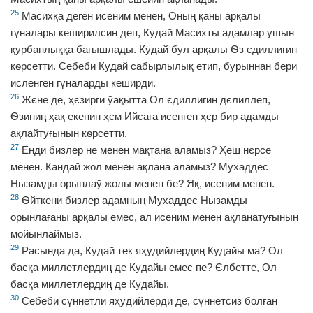
25
Масихқа деген исеним менен, Оның қаны арқалы
гүналары кеширилсин деп, Кудай Масихты адамлар ушын
қурбанлыққа бағышлады. Кудай бул арқалы Ѳз єдиллигин
кѳрсетти. Себеби Кудай сабырлылық етип, бурыннан бери
исленген гүналарды кеширди.
26
Жєне де, ҳєзирги ўақытта Ол єдиллигин дєлиллеп,
Ѳзиниң ҳақ екенин ҳєм Ийсаға исенген ҳєр бир адамды
ақлайтуғынын кѳрсетти.
27
Енди бизлер не менен мақтана аламыз? Ҳеш нєрсе
менен. Кандай жол менен ақлана аламыз? Мухаддес
Нызамды орынлаў жолы менен бе? Яқ, исеним менен.
28
Ѳйткени бизлер адамның Мухаддес Нызамды
орынлағаны арқалы емес, ал исеним менен ақланатуғынын
мойынлаймыз.
29
Расында да, Кудай тек яҳудийлердиң Кудайы ма? Ол
басқа миллетлердиң де Кудайы емес пе? Єлбетте, Ол
басқа миллетлердиң де Кудайы.
30
Себеби сүннетли яҳудийлерди де, сүннетсиз болған