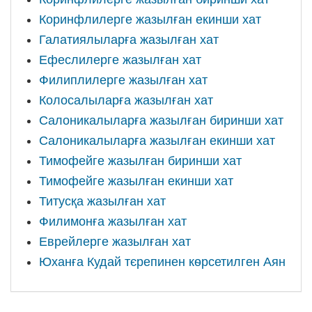
Коринфлилерге жазылған екинши хат
Галатиялыларға жазылған хат
Ефеслилерге жазылған хат
Филиплилерге жазылған хат
Колосалыларға жазылған хат
Салоникалыларға жазылған биринши хат
Салоникалыларға жазылған екинши хат
Тимофейге жазылған биринши хат
Тимофейге жазылған екинши хат
Титусқа жазылған хат
Филимонға жазылған хат
Еврейлерге жазылған хат
Юханға Кудай тєрепинен кѳрсетилген Аян