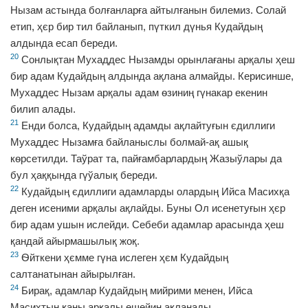
Нызам астында болғанларға айтылғанын билемиз. Солай
етип, ҳєр бир тил байланып, пүткил дүнья Кудайдың
алдында есап береди.
20
Сонлықтан Мухаддес Нызамды орынлағаны арқалы ҳеш
бир адам Кудайдың алдында ақлана алмайды. Керисинше,
Мухаддес Нызам арқалы адам ѳзиниң гүнакар екенин
билип алады.
21
Енди болса, Кудайдың адамды ақлайтуғын єдиллиги
Мухаддес Нызамға байланыслы болмай-ақ ашық
кѳрсетилди. Таўрат та, пайғамбарлардың Жазыўлары да
бул ҳаққында гүўалық береди.
22
Кудайдың єдиллиги адамларды олардың Ийса Масихқа
деген исеними арқалы ақлайды. Буны Ол исенетуғын ҳєр
бир адам ушын ислейди. Себеби адамлар арасында ҳеш
қандай айырмашылық жоқ.
23
Ѳйткени ҳємме гүна ислеген ҳєм Кудайдың
салтанатынан айырылған.
24
Бирақ, адамлар Кудайдың мийрими менен, Ийса
Масихтың қаны арқалы ешейин ақланады.