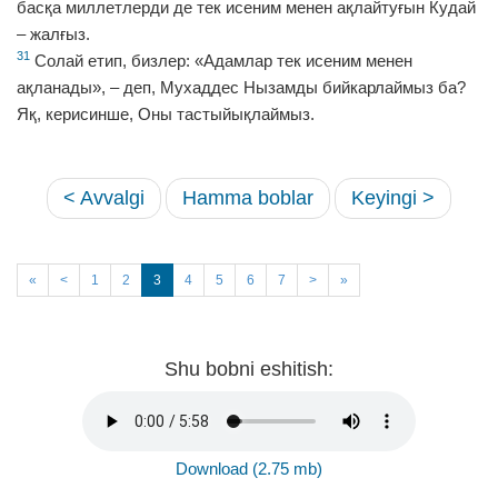
басқа миллетлерди де тек исеним менен ақлайтуғын Кудай
– жалғыз.
31
Солай етип, бизлер: «Адамлар тек исеним менен
ақланады», – деп, Мухаддес Нызамды бийкарлаймыз ба?
Яқ, керисинше, Оны тастыйықлаймыз.
< Avvalgi
Hamma boblar
Keyingi >
«
<
1
2
3
4
5
6
7
>
»
Shu bobni eshitish:
Download (2.75 mb)