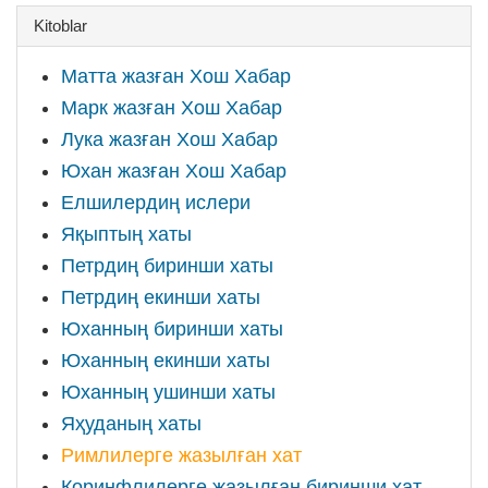
Kitoblar
Матта жазған Хош Хабар
Марк жазған Хош Хабар
Лука жазған Хош Хабар
Юхан жазған Хош Хабар
Елшилердиң ислери
Яқыптың хаты
Петрдиң биринши хаты
Петрдиң екинши хаты
Юханның биринши хаты
Юханның екинши хаты
Юханның ушинши хаты
Яҳуданың хаты
Римлилерге жазылған хат
Коринфлилерге жазылған биринши хат