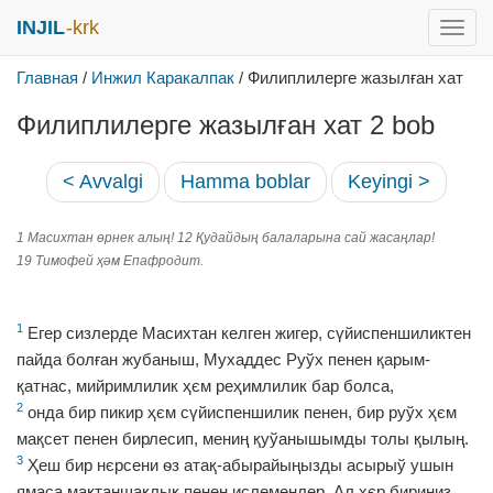
INJIL
-krk
раск
меню
Главная
/
Инжил Каракалпак
/
Филиплилерге жазылған хат
Филиплилерге жазылған хат 2 bob
< Avvalgi
Hamma boblar
Keyingi >
1 Масихтан өрнек алың! 12 Қудайдың балаларына сай жасаңлар!
19 Тимофей ҳәм Епафродит.
1
Егер сизлерде Масихтан келген жигер, сүйиспеншиликтен
пайда болған жубаныш, Мухаддес Руўх пенен қарым-
қатнас, мийримлилик ҳєм реҳимлилик бар болса,
2
онда бир пикир ҳєм сүйиспеншилик пенен, бир руўх ҳєм
мақсет пенен бирлесип, мениң қуўанышымды толы қылың.
3
Ҳеш бир нєрсени ѳз атақ-абырайыңызды асырыў ушын
ямаса мақтаншақлық пенен ислемеңлер. Ал ҳєр бириңиз