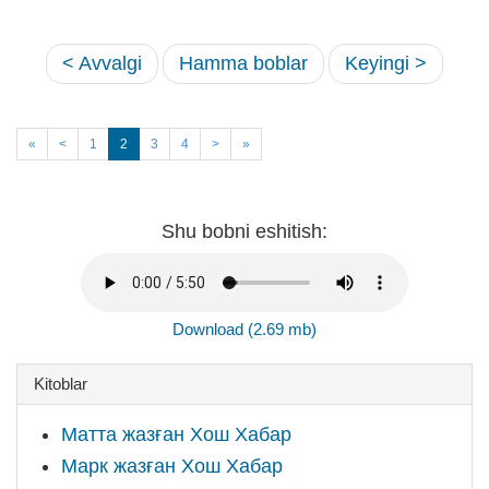
< Avvalgi
Hamma boblar
Keyingi >
«
<
1
2
3
4
>
»
Shu bobni eshitish:
Download (2.69 mb)
Kitoblar
Матта жазған Хош Хабар
Марк жазған Хош Хабар