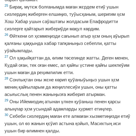
25
Бирақ, мүтєж болғанымда маған жєрдем етиў ушын
сизлердиң жиберген елшиңиз, туўысқаным, шеригим ҳєм
Хош Хабар ушын саўаштағы жолдасым Епафродитти
сизлерге қайтарып жибериўди мақул кѳрдим.
26
Ѳйткени ол ҳєммеңизди сағынып атыр ҳєм оның аўырып
қалғаны ҳаққында хабар тапқаныңыз себепли, қатты
уўайымлады.
27
Ол ҳақыйқаттан да, ѳлим тѳсегинде жатты. Деген менен,
Кудай оған, тек оған емес, ал қайғы үстине қайғы шекпеўим
ушын маған да реҳимлилик етти.
28
Сонлықтан оны жєне кѳрип қуўаныўыңыз ушын ҳєм
мениң қайғыларым да жеңиллесиўи ушын, оны қатты
асығыслық пенен жаныңызға жиберип атырман.
29
Оны Ийемиздиң атынан үлкен қуўаныш пенен қарсы
алыңлар ҳєм усындай адамларды ҳүрмет етиңлер.
30
Себеби сизлердиң маған ете алмаған хызметиңизди етиў
ушын, ол ѳз жанын қєўип астына қойып, Масихтың иси
ушын бир ѳлимнен қалды.