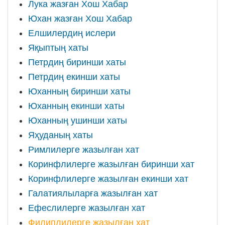
Лука жазған Хош Хабар
Юхан жазған Хош Хабар
Елшилердиң ислери
Яқыптың хаты
Петрдиң биринши хаты
Петрдиң екинши хаты
Юханның биринши хаты
Юханның екинши хаты
Юханның ушинши хаты
Яҳуданың хаты
Римлилерге жазылған хат
Коринфлилерге жазылған биринши хат
Коринфлилерге жазылған екинши хат
Галатиялыларға жазылған хат
Ефеслилерге жазылған хат
Филиплилерге жазылған хат