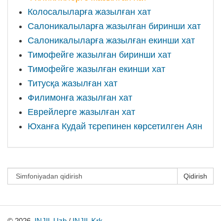
Колосалыларға жазылған хат
Салоникалыларға жазылған биринши хат
Салоникалыларға жазылған екинши хат
Тимофейге жазылған биринши хат
Тимофейге жазылған екинши хат
Титусқа жазылған хат
Филимонға жазылған хат
Еврейлерге жазылған хат
Юханға Кудай тєрепинен кѳрсетилген Аян
Qidirish
© 2026,
INJIL Uzb
/
INJIL Krk