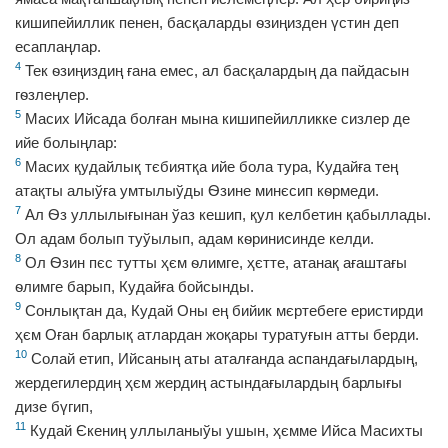
кишипейиллик пенен, басқаларды ѳзиңизден үстин деп
есаплаңлар.
4
Тек ѳзиңиздиң ғана емес, ал басқалардың да пайдасын
гѳзлеңлер.
5
Масих Ийсада болған мына кишипейилликке сизлер де
ийе болыңлар:
6
Масих қудайлық тєбиятқа ийе бола тура, Кудайға тең
атақты алыўға умтылыўды Ѳзине минєсип кѳрмеди.
7
Ал Ѳз уллылығынан ўаз кешип, қул келбетин қабыллады.
Ол адам болып туўылып, адам кѳринисинде келди.
8
Ол Ѳзин пєс тутты ҳєм ѳлимге, ҳєтте, атанақ ағаштағы
ѳлимге барып, Кудайға бойсынды.
9
Сонлықтан да, Кудай Оны ең бийик мєртебеге еристирди
ҳєм Оған барлық атлардан жоқары туратуғын атты берди.
10
Солай етип, Ийсаның аты аталғанда аспандағылардың,
жердегилердиң ҳєм жердиң астындағылардың барлығы
дизе бүгип,
11
Кудай Єкениң уллыланыўы ушын, ҳємме Ийса Масихты