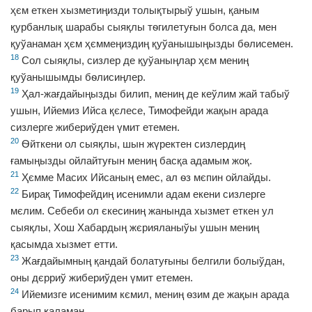
ҳєм еткен хызметиңизди толықтырыў ушын, қаным
қурбанлық шарабы сыяқлы тѳгилетуғын болса да, мен
қуўанаман ҳєм ҳєммеңиздиң қуўанышыңызды бѳлисемен.
18
Сол сыяқлы, сизлер де қуўаныңлар ҳєм мениң
қуўанышымды бѳлисиңлер.
19
Ҳал-жағдайыңызды билип, мениң де кеўлим жай табыў
ушын, Ийемиз Ийса қєлесе, Тимофейди жақын арада
сизлерге жибериўден үмит етемен.
20
Ѳйткени ол сыяқлы, шын жүректен сизлердиң
ғамыңызды ойлайтуғын мениң басқа адамым жоқ.
21
Ҳємме Масих Ийсаның емес, ал ѳз мєпин ойлайды.
22
Бирақ Тимофейдиң исенимли адам екени сизлерге
мєлим. Себеби ол єкесиниң жанында хызмет еткен ул
сыяқлы, Хош Хабардың жєрияланыўы ушын мениң
қасымда хызмет етти.
23
Жағдайымның қандай болатуғыны белгили болыўдан,
оны дєрриў жибериўден үмит етемен.
24
Ийемизге исенимим кємил, мениң ѳзим де жақын арада
барып қаламан.