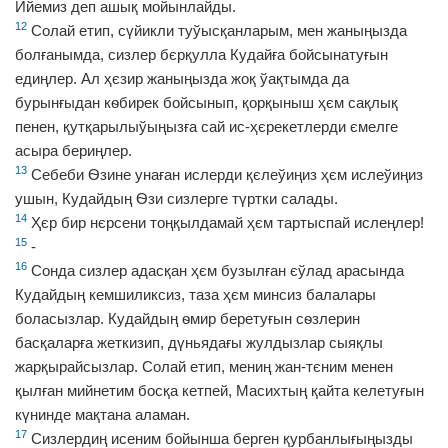
Ийемиз деп ашық мойынлайды.
12
Солай етип, сүйикли туўысқанларым, мен жаныңызда
болғанымда, сизлер бєрқулла Кудайға бойсынатуғын
едиңлер. Ал ҳєзир жаныңызда жоқ ўақтымда да
бурынғыдан кѳбирек бойсынып, қорқыныш ҳєм сақлық
пенен, қутқарылыўыңызға сай ис-ҳєрекетлерди ємелге
асыра бериңлер.
13
Себеби Ѳзине унаған ислерди қєлеўиңиз ҳєм ислеўиңиз
ушын, Кудайдың Ѳзи сизлерге түртки салады.
14
Ҳєр бир нєрсени тоңқылдамай ҳєм тартыспай ислеңлер!
15
-
16
Сонда сизлер адасқан ҳєм бузылған єўлад арасында
Кудайдың кемшиликсиз, таза ҳєм минсиз балалары
боласызлар. Кудайдың ѳмир беретуғын сѳзлерин
басқаларға жеткизип, дүньядағы жулдызлар сыяқлы
жарқырайсызлар. Солай етип, мениң жан-тєним менен
қылған мийнетим босқа кетпей, Масихтың қайта келетуғын
күнинде мақтана аламан.
17
Сизлердиң исеним бойынша берген қурбанлығыңызды