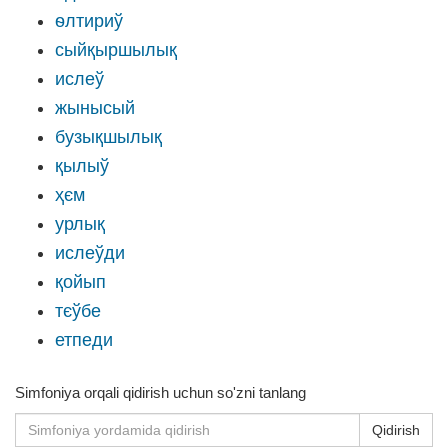
ѳлтириў
сыйқыршылық
ислеў
жынысый
бузықшылық
қылыў
ҳєм
урлық
ислеўди
қойып
тєўбе
етпеди
Simfoniya orqali qidirish uchun so'zni tanlang
Qidirish