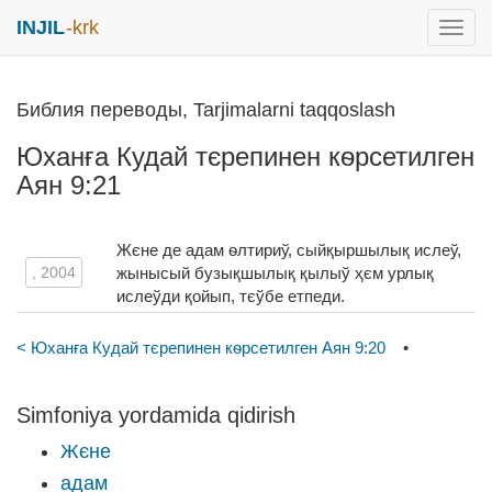
INJIL
-krk
раск
меню
Библия переводы, Tarjimalarni taqqoslash
Юханға Кудай тєрепинен кѳрсетилген
Аян 9:21
Жєне де адам ѳлтириў, сыйқыршылық ислеў,
, 2004
жынысый бузықшылық қылыў ҳєм урлық
ислеўди қойып, тєўбе етпеди.
< Юханға Кудай тєрепинен кѳрсетилген Аян 9:20
•
Simfoniya yordamida qidirish
Жєне
адам