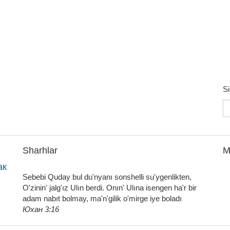
Si
Sharhlar
M
ак
Sebebi Quday bul du'nyanı sonshelli su'ygenlikten,
O'zinin' jalg'ız Ulın berdi. Onın' Ulına isengen ha'r bir
adam nabıt bolmay, ma'n'gilik o'mirge iye boladı
Юхан 3:16