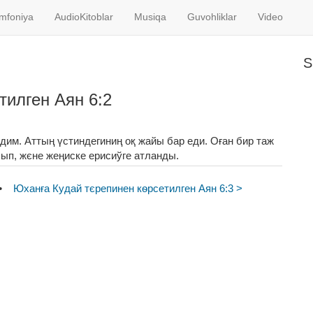
imfoniya
AudioKitoblar
Musiqa
Guvohliklar
Video
S
тилген Аян 6:2
рдим. Аттың үстиндегиниң оқ жайы бар еди. Оған бир таж
ып, жєне жеңиске ерисиўге атланды.
•
Юханға Кудай тєрепинен кѳрсетилген Аян 6:3 >