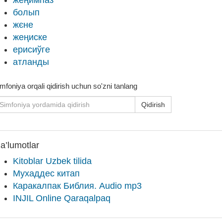
жеңимпаз
болып
жєне
жеңиске
ерисиўге
атланды
mfoniya orqali qidirish uchun so'zni tanlang
Qidirish
a’lumotlar
Kitoblar Uzbek tilida
Мухаддес китап
Каракалпак Библия. Audio mp3
INJIL Online Qaraqalpaq