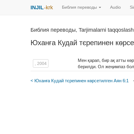
INJIL
-krk
Библия переводы
Audio
S
Библия переводы, Tarjimalarni taqqoslash
Юханға Кудай тєрепинен кѳрсе
Мен қарап, бир ақ атты кѳ
, 2004
берилди. Ол жеңимпаз бол
< Юханға Кудай тєрепинен кѳрсетилген Аян 6:1