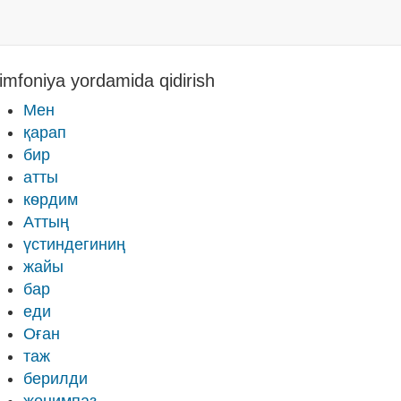
imfoniya yordamida qidirish
Мен
қарап
бир
атты
кѳрдим
Аттың
үстиндегиниң
жайы
бар
еди
Оған
таж
берилди