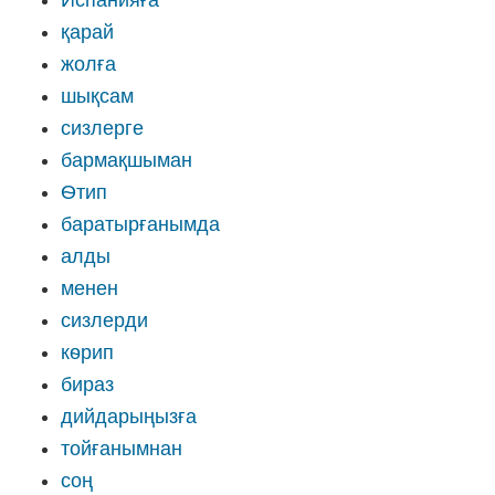
Испанияға
қарай
жолға
шықсам
сизлерге
бармақшыман
Ѳтип
баратырғанымда
алды
менен
сизлерди
кѳрип
бираз
дийдарыңызға
тойғанымнан
соң