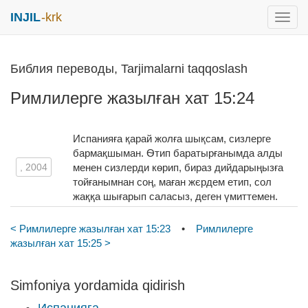
INJIL
-krk
раск
меню
Библия переводы, Tarjimalarni taqqoslash
Римлилерге жазылған хат 15:24
Испанияға қарай жолға шықсам, сизлерге
бармақшыман. Ѳтип баратырғанымда алды
, 2004
менен сизлерди кѳрип, бираз дийдарыңызға
тойғанымнан соң, маған жєрдем етип, сол
жаққа шығарып саласыз, деген үмиттемен.
< Римлилерге жазылған хат 15:23
•
Римлилерге
жазылған хат 15:25 >
Simfoniya yordamida qidirish