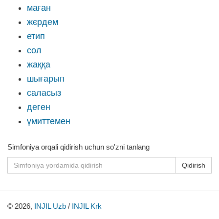
маған
жєрдем
етип
сол
жаққа
шығарып
саласыз
деген
үмиттемен
Simfoniya orqali qidirish uchun so'zni tanlang
Qidirish
© 2026,
INJIL Uzb
/
INJIL Krk