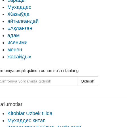
барады
Мухаддес
Жазыўда
айтылғандай
«Ақланған
адам
исеними
менен
жасайды»
mfoniya orqali qidirish uchun so'zni tanlang
Qidirish
a’lumotlar
Kitoblar Uzbek tilida
Мухаддес китап