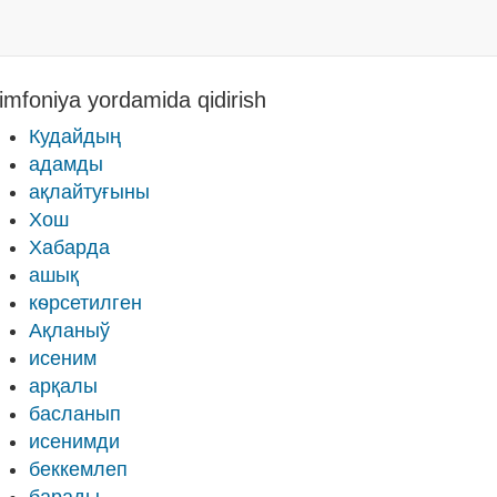
imfoniya yordamida qidirish
Кудайдың
адамды
ақлайтуғыны
Хош
Хабарда
ашық
кѳрсетилген
Ақланыў
исеним
арқалы
басланып
исенимди
беккемлеп