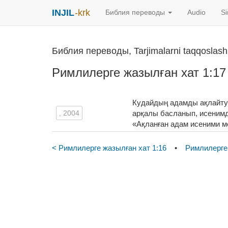
INJIL
-krk
Библия переводы
Audio
S
Библия переводы, Tarjimalarni taqqoslash
Римлилерге жазылған хат 1:17
Кудайдың адамды ақлайту
, 2004
арқалы басланып, исеним
«Ақланған адам исеними м
< Римлилерге жазылған хат 1:16
•
Римлилерге 