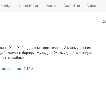
imfoniya
AudioKitoblar
Musiqa
Guvohliklar
Video
S
ғыны Хош Хабарда ашық кѳрсетилген. Ақланыў исеним
ди беккемлеп барады. Мухаддес Жазыўда айтылғандай:
енен жасайды».
жазылған хат 1:18 >