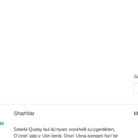
Si
Sharhlar
M
ак
Sebebi Quday bul du'nyanı sonshelli su'ygenlikten,
O'zinin' jalg'ız Ulın berdi. Onın' Ulına isengen ha'r bir