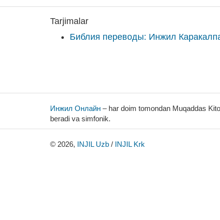
Tarjimalar
Библия переводы: Инжил Каракалп
Инжил Онлайн
– har doim tomondan Muqaddas Kitob 
beradi va simfonik.
© 2026,
INJIL Uzb
/
INJIL Krk