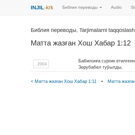
INJIL
-krk
Библия переводы
Audio
S
Библия переводы, Tarjimalarni taqqoslash
Матта жазған Хош Хабар 1:12
Бабилонға сүргин етилген
, 2004
Зерубабел туўылды.
< Матта жазған Хош Хабар 1:11
•
Матта жазған