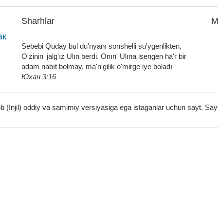
Sharhlar
M
ак
Sebebi Quday bul du'nyanı sonshelli su'ygenlikten,
O'zinin' jalg'ız Ulın berdi. Onın' Ulına isengen ha'r bir
adam nabıt bolmay, ma'n'gilik o'mirge iye boladı
Юхан 3:16
(Injil) oddiy va samimiy versiyasiga ega istaganlar uchun sayt. Say