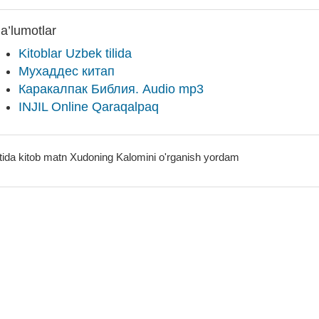
a’lumotlar
Kitoblar Uzbek tilida
Мухаддес китап
Каракалпак Библия. Audio mp3
INJIL Online Qaraqalpaq
tida kitob matn Xudoning Kalomini o'rganish yordam