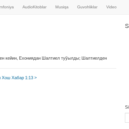
imfoniya
AudioKitoblar
Musiqa
Guvohliklar
Video
S
нен кейин, Ехониядан Шалтиел туўылды; Шалтиелден
 Хош Хабар 1:13 >
Si