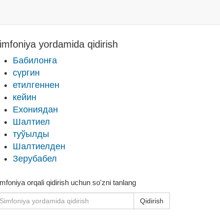
imfoniya yordamida qidirish
Бабилонға
сүргин
етилгеннен
кейин
Ехониядан
Шалтиел
туўылды
Шалтиелден
Зерубабел
mfoniya orqali qidirish uchun so'zni tanlang
Qidirish